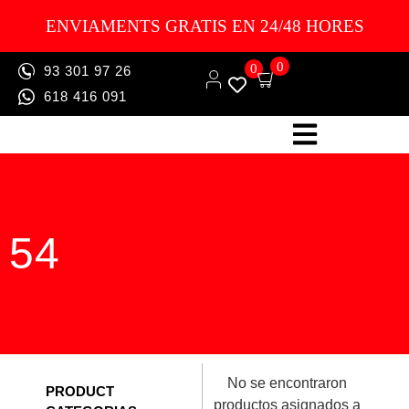
ENVIAMENTS GRATIS EN 24/48 HORES
0
0
93 301 97 26
618 416 091
54
No se encontraron
PRODUCT
productos asignados a