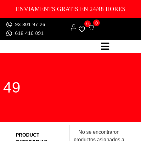
ENVIAMENTS GRATIS EN 24/48 HORES
0
0
93 301 97 26
618 416 091
49
No se encontraron
PRODUCT
productos asignados a